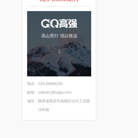
高山景行·强以致远
>>
电话：
029-86066291
邮箱：
sales01@xagq.com
地址：
陕西省西安市高陵区泾河工业园
泾朴路