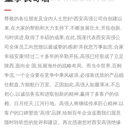
尊敬的各位朋友及业内人士您好!西安高强公司自创建以
来,在大家的帮助和大力支持下,不断发展壮大,开拓创新,
与时俱进,取得了丰碩的成果;在此,我谨代表西安高强公
司全体员工向您致以最诚挚的感谢!并祝您万事如意,合家
幸福安康!经过二十多年的辛勤开拓,高强已经形成了立足
陕西,面向全 国,拓展海外的战略布局。而当今世界,百舸
争流,一个企业要在竞争中乘风破浪,必须靠优质的产品稳
住舵盘,方能航行万里。正因如此,高强人如履薄冰,不忘
初心,以诚信务实和进取创新的精神,赢得了多客户的信
赖。日月经天,江河行地。高强人将继续传承匠心精神,以
客户的口碑塑造“高强”品牌,绘制百年企业蓝图我们愿意
随时聆听您的批评和建议。再次惑谢您对西安高强绝缘