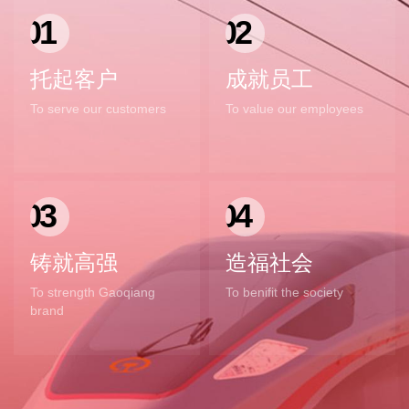
01
02
托起客户
成就员工
To serve our customers
To value our employees
03
04
铸就高强
造福社会
To strength Gaoqiang
To benifit the society
brand