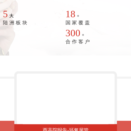
5
18
大
+
陆 洲 板 块
国 家 覆 盖
300
+
合 作 客 户
西高院报告-环氧尾管