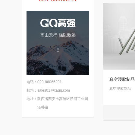
高山景行·强以致远
>>
真空浸胶制品
电话：
029-86066291
真空浸胶制品
邮箱：
sales01@xagq.com
地址：
陕西省西安市高陵区泾河工业园
泾朴路