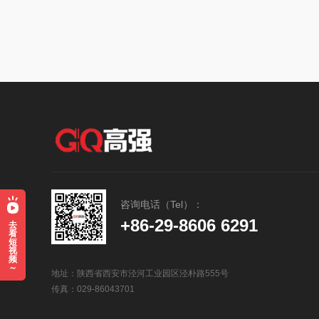
咨询电话（Tel）：
+86-29-8606 6291
去
看
短
视
频
～
地址：陕西省西安市泾河工业园区泾朴路555号
传真：029-86043701